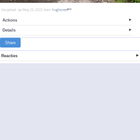
Geupload: op May 22, 2022 door
hughezee
Actions
Details
Share
Reacties