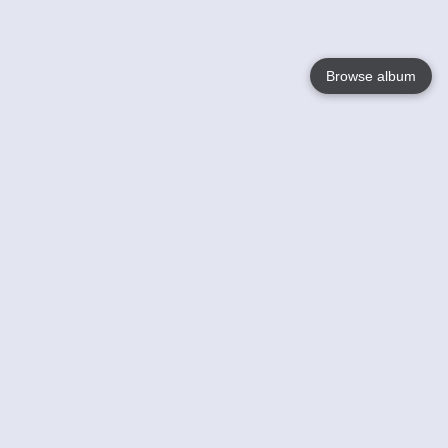
Browse album
Language
English
Nederlands
Français
Jouw
Help
Lees Meer