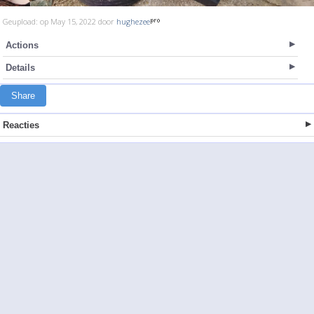
Geupload: op May 15, 2022 door
hughezee
Actions
Details
Share
Reacties