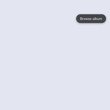
Browse album
Language
English
Nederlands
Français
Jouw
Help
Lees Meer