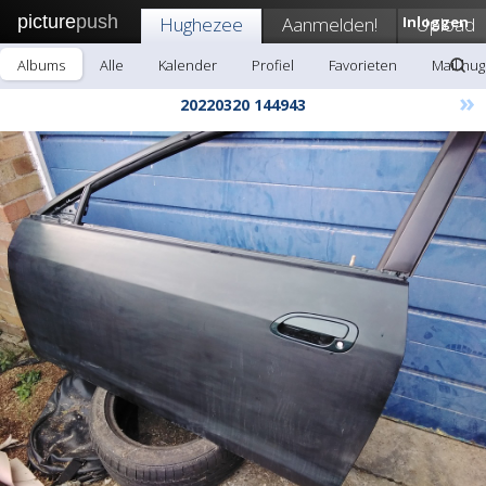
picture
push
Hughezee
Aanmelden!
Inloggen
Upload
Albums
Alle
Kalender
Profiel
Favorieten
Mail hu
»
20220320 144943