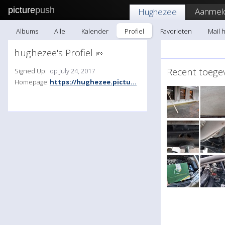
picture
push
Aanmel
Hughezee
Albums
Alle
Kalender
Profiel
Favorieten
Mail 
hughezee's Profiel
Recent toeg
Signed Up:
op July 24, 2017
Homepage:
https://hughezee.pictu...