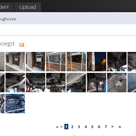
den!
Upload
hughezee
evoegd
>
»
«
<
1
2
3
4
5
6
7