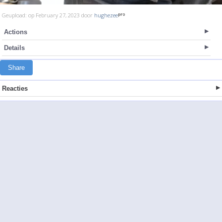
Geupload: op February 27, 2023 door
hughezee
Actions
Details
Share
Reacties