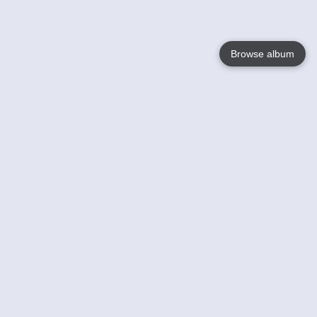
Browse album
Language
English
Nederlands
Français
Jouw
Help
Lees Meer