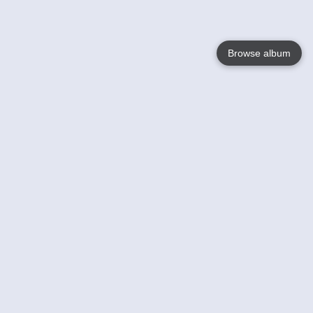
Browse album
Language
English
Nederlands
Français
Jouw
Help
Lees Meer