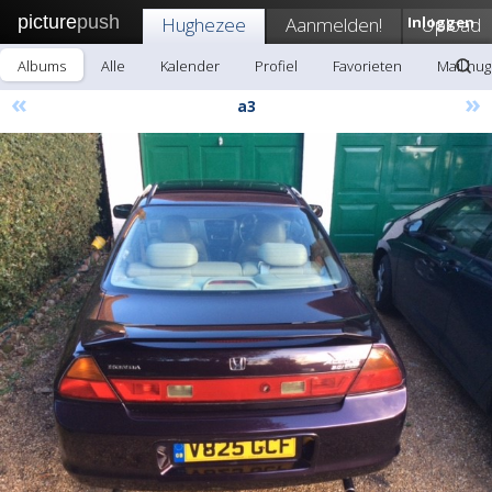
picture
push
Hughezee
Aanmelden!
Inloggen
Upload
Albums
Alle
Kalender
Profiel
Favorieten
Mail hu
«
»
a3