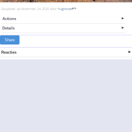
Geupload: op November 24, 2020 door
hughezee
Actions
Details
Share
Reacties