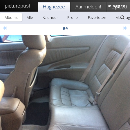
picture
push
Hughezee
Aanmelden!
Inloggen
Upload
Albums
Alle
Kalender
Profiel
Favorieten
Mail hu
«
»
a4