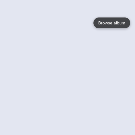
Browse album
Language
English
Nederlands
Français
Jouw
Help
Lees Meer