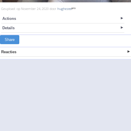
Geupload: op November 24, 2020 door
hughezee
Actions
Details
Share
Reacties