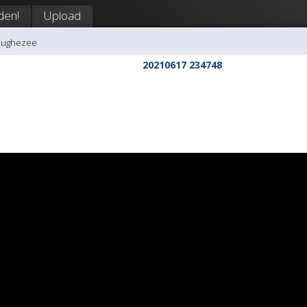
den!
Upload
hughezee
20210617 234748