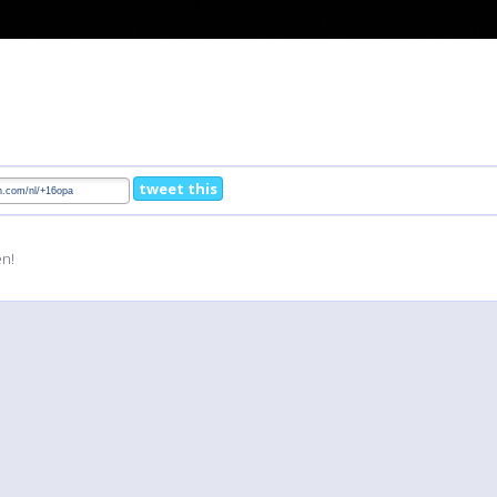
tweet this
en!