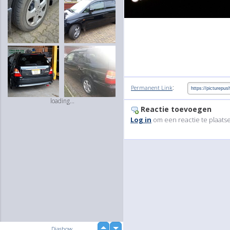
:
Permanent Link
loading...
Reactie toevoegen
Log in
om een reactie te plaats
up
Diashow