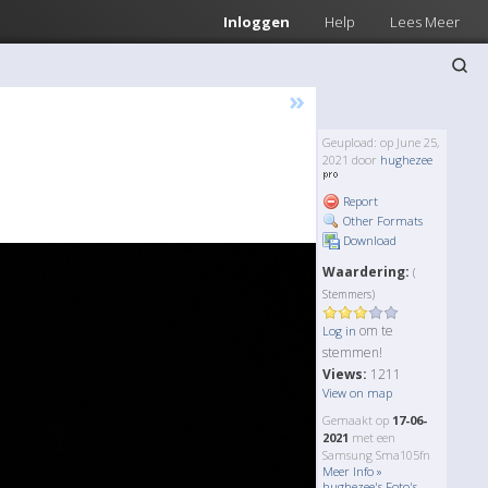
Inloggen
Help
Lees Meer
»
Geupload: op June 25,
2021 door
hughezee
Report
Other Formats
Download
Waardering:
(
Stemmers)
om te
Log in
stemmen!
Views:
1211
View on map
Gemaakt op
17-06-
2021
met een
Samsung Sma105fn
Meer Info »
hughezee's Foto's