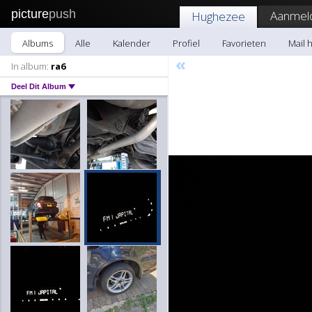
picture
push
Aanmel
Hughezee
Albums
Alle
Kalender
Profiel
Favorieten
Mail 
«
In album:
ra6
Deel Dit Album