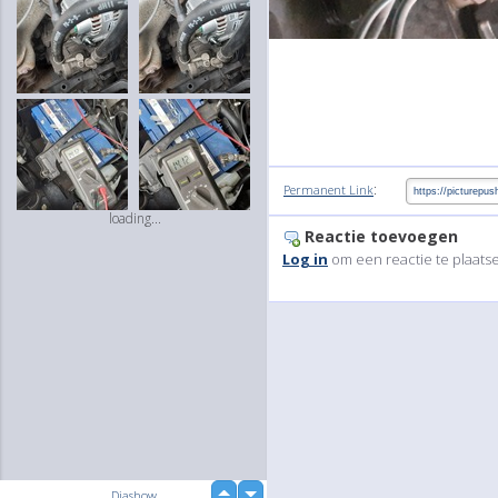
:
Permanent Link
loading...
Reactie toevoegen
Log in
om een reactie te plaats
up
Diashow