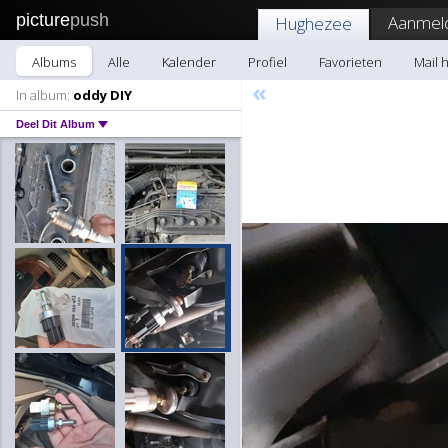
picture
push
Aanmel
Hughezee
Albums
Alle
Kalender
Profiel
Favorieten
Mail 
«
In album:
oddy DIY
Deel Dit Album