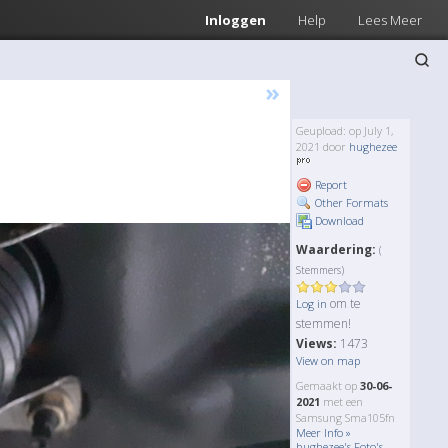
Inloggen
Help
Lees Meer
»
Geupload: op July 1,
2021 door
hughezee
Report
Other Formats
Download
Waardering:
(
Stemmers)
om te
Log in
stemmen!
Views:
1473
View on map
Gemaakt op
30-06-
2021
met een
Samsung Sma105fn
Meer Info »
hughezee's Foto's