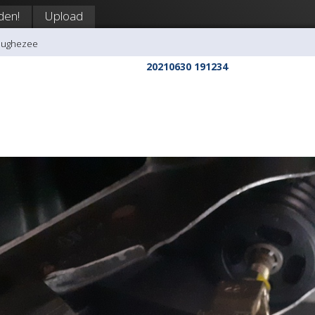
den!
Upload
hughezee
20210630 191234