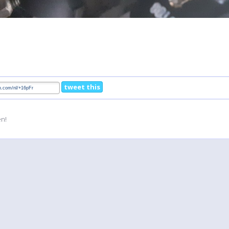
tweet this
en!