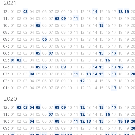
2021
12 :
01
02
03
04
05
06
07
08
09
10
11
12
13
14
15
16
17
18
19
20
11 :
01
02
03
04
05
06
07
08
09
10
11
12
13
14
15
16
17
18
19
20
10 :
01
02
03
04
05
06
07
08
09
10
11
12
13
14
15
16
17
18
19
20
09 :
01
02
03
04
05
06
07
08
09
10
11
12
13
14
15
16
17
18
19
20
08 :
01
02
03
04
05
06
07
08
09
10
11
12
13
14
15
16
17
18
19
20
07 :
01
02
03
04
05
06
07
08
09
10
11
12
13
14
15
16
17
18
19
20
06 :
01
02
03
04
05
06
07
08
09
10
11
12
13
14
15
16
17
18
19
20
05 :
01
02
03
04
05
06
07
08
09
10
11
12
13
14
15
16
17
18
19
20
04 :
01
02
03
04
05
06
07
08
09
10
11
12
13
14
15
16
17
18
19
20
03 :
01
02
03
04
05
06
07
08
09
10
11
12
13
14
15
16
17
18
19
20
02 :
01
02
03
04
05
06
07
08
09
10
11
12
13
14
15
16
17
18
19
20
01 :
01
02
03
04
05
06
07
08
09
10
11
12
13
14
15
16
17
18
19
20
2020
12 :
01
02
03
04
05
06
07
08
09
10
11
12
13
14
15
16
17
18
19
20
11 :
01
02
03
04
05
06
07
08
09
10
11
12
13
14
15
16
17
18
19
20
10 :
01
02
03
04
05
06
07
08
09
10
11
12
13
14
15
16
17
18
19
20
09 :
01
02
03
04
05
06
07
08
09
10
11
12
13
14
15
16
17
18
19
20