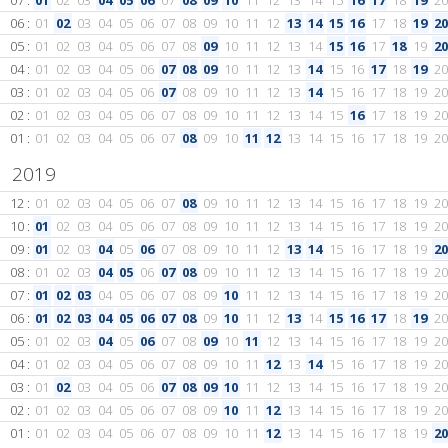
07 :
01
02
03
04
05
06
07
08
09
10
11
12
13
14
15
16
17
18
19
20
06 :
01
02
03
04
05
06
07
08
09
10
11
12
13
14
15
16
17
18
19
20
05 :
01
02
03
04
05
06
07
08
09
10
11
12
13
14
15
16
17
18
19
20
04 :
01
02
03
04
05
06
07
08
09
10
11
12
13
14
15
16
17
18
19
20
03 :
01
02
03
04
05
06
07
08
09
10
11
12
13
14
15
16
17
18
19
20
02 :
01
02
03
04
05
06
07
08
09
10
11
12
13
14
15
16
17
18
19
20
01 :
01
02
03
04
05
06
07
08
09
10
11
12
13
14
15
16
17
18
19
20
2019
12 :
01
02
03
04
05
06
07
08
09
10
11
12
13
14
15
16
17
18
19
20
10 :
01
02
03
04
05
06
07
08
09
10
11
12
13
14
15
16
17
18
19
20
09 :
01
02
03
04
05
06
07
08
09
10
11
12
13
14
15
16
17
18
19
20
08 :
01
02
03
04
05
06
07
08
09
10
11
12
13
14
15
16
17
18
19
20
07 :
01
02
03
04
05
06
07
08
09
10
11
12
13
14
15
16
17
18
19
20
06 :
01
02
03
04
05
06
07
08
09
10
11
12
13
14
15
16
17
18
19
20
05 :
01
02
03
04
05
06
07
08
09
10
11
12
13
14
15
16
17
18
19
20
04 :
01
02
03
04
05
06
07
08
09
10
11
12
13
14
15
16
17
18
19
20
03 :
01
02
03
04
05
06
07
08
09
10
11
12
13
14
15
16
17
18
19
20
02 :
01
02
03
04
05
06
07
08
09
10
11
12
13
14
15
16
17
18
19
20
01 :
01
02
03
04
05
06
07
08
09
10
11
12
13
14
15
16
17
18
19
20