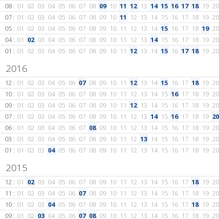
08 :
01
02
03
04
05
06
07
08
09
10
11
12
13
14
15
16
17
18
19
20
07 :
01
02
03
04
05
06
07
08
09
10
11
12
13
14
15
16
17
18
19
20
05 :
01
02
03
04
05
06
07
08
09
10
11
12
13
14
15
16
17
18
19
20
04 :
01
02
03
04
05
06
07
08
09
10
11
12
13
14
15
16
17
18
19
20
01 :
01
02
03
04
05
06
07
08
09
10
11
12
13
14
15
16
17
18
19
20
2016
12 :
01
02
03
04
05
06
07
08
09
10
11
12
13
14
15
16
17
18
19
20
10 :
01
02
03
04
05
06
07
08
09
10
11
12
13
14
15
16
17
18
19
20
09 :
01
02
03
04
05
06
07
08
09
10
11
12
13
14
15
16
17
18
19
20
07 :
01
02
03
04
05
06
07
08
09
10
11
12
13
14
15
16
17
18
19
20
06 :
01
02
03
04
05
06
07
08
09
10
11
12
13
14
15
16
17
18
19
20
03 :
01
02
03
04
05
06
07
08
09
10
11
12
13
14
15
16
17
18
19
20
01 :
01
02
03
04
05
06
07
08
09
10
11
12
13
14
15
16
17
18
19
20
2015
12 :
01
02
03
04
05
06
07
08
09
10
11
12
13
14
15
16
17
18
19
20
11 :
01
02
03
04
05
06
07
08
09
10
11
12
13
14
15
16
17
18
19
20
10 :
01
02
03
04
05
06
07
08
09
10
11
12
13
14
15
16
17
18
19
20
09 :
01
02
03
04
05
06
07
08
09
10
11
12
13
14
15
16
17
18
19
20