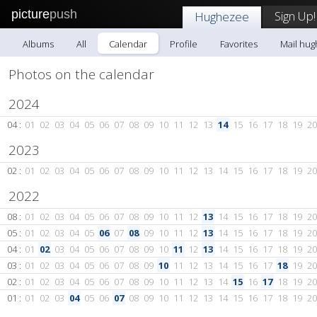
picture
push
Sign Up!
Hughezee
Albums
All
Calendar
Profile
Favorites
Mail hu
Photos on the calendar
2024
04 :
01
02
03
04
05
06
07
08
09
10
11
12
13
14
15
16
17
18
19
20
2023
02 :
01
02
03
04
05
06
07
08
09
10
11
12
13
14
15
16
17
18
19
20
2022
08 :
01
02
03
04
05
06
07
08
09
10
11
12
13
14
15
16
17
18
19
20
05 :
01
02
03
04
05
06
07
08
09
10
11
12
13
14
15
16
17
18
19
20
04 :
01
02
03
04
05
06
07
08
09
10
11
12
13
14
15
16
17
18
19
20
03 :
01
02
03
04
05
06
07
08
09
10
11
12
13
14
15
16
17
18
19
20
02 :
01
02
03
04
05
06
07
08
09
10
11
12
13
14
15
16
17
18
19
20
01 :
01
02
03
04
05
06
07
08
09
10
11
12
13
14
15
16
17
18
19
20