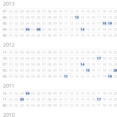
2013
07 :
01
02
03
04
05
06
07
08
09
10
11
12
13
14
15
16
17
18
19
20
06 :
01
02
03
04
05
06
07
08
09
10
11
12
13
14
15
16
17
18
19
20
05 :
01
02
03
04
05
06
07
08
09
10
11
12
13
14
15
16
17
18
19
20
04 :
01
02
03
04
05
06
07
08
09
10
11
12
13
14
15
16
17
18
19
20
03 :
01
02
03
04
05
06
07
08
09
10
11
12
13
14
15
16
17
18
19
20
2012
11 :
01
02
03
04
05
06
07
08
09
10
11
12
13
14
15
16
17
18
19
20
10 :
01
02
03
04
05
06
07
08
09
10
11
12
13
14
15
16
17
18
19
20
07 :
01
02
03
04
05
06
07
08
09
10
11
12
13
14
15
16
17
18
19
20
05 :
01
02
03
04
05
06
07
08
09
10
11
12
13
14
15
16
17
18
19
20
03 :
01
02
03
04
05
06
07
08
09
10
11
12
13
14
15
16
17
18
19
20
2011
12 :
01
02
03
04
05
06
07
08
09
10
11
12
13
14
15
16
17
18
19
20
11 :
01
02
03
04
05
06
07
08
09
10
11
12
13
14
15
16
17
18
19
20
03 :
01
02
03
04
05
06
07
08
09
10
11
12
13
14
15
16
17
18
19
20
2010