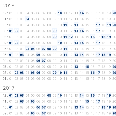
2018
12 :
01
02
03
04
05
06
07
08
09
10
11
12
13
14
15
16
17
18
19
20
11 :
01
02
03
04
05
06
07
08
09
10
11
12
13
14
15
16
17
18
19
20
10 :
01
02
03
04
05
06
07
08
09
10
11
12
13
14
15
16
17
18
19
20
09 :
01
02
03
04
05
06
07
08
09
10
11
12
13
14
15
16
17
18
19
20
08 :
01
02
03
04
05
06
07
08
09
10
11
12
13
14
15
16
17
18
19
20
07 :
01
02
03
04
05
06
07
08
09
10
11
12
13
14
15
16
17
18
19
20
06 :
01
02
03
04
05
06
07
08
09
10
11
12
13
14
15
16
17
18
19
20
05 :
01
02
03
04
05
06
07
08
09
10
11
12
13
14
15
16
17
18
19
20
04 :
01
02
03
04
05
06
07
08
09
10
11
12
13
14
15
16
17
18
19
20
03 :
01
02
03
04
05
06
07
08
09
10
11
12
13
14
15
16
17
18
19
20
02 :
01
02
03
04
05
06
07
08
09
10
11
12
13
14
15
16
17
18
19
20
01 :
01
02
03
04
05
06
07
08
09
10
11
12
13
14
15
16
17
18
19
20
2017
12 :
01
02
03
04
05
06
07
08
09
10
11
12
13
14
15
16
17
18
19
20
11 :
01
02
03
04
05
06
07
08
09
10
11
12
13
14
15
16
17
18
19
20
10 :
01
02
03
04
05
06
07
08
09
10
11
12
13
14
15
16
17
18
19
20
09 :
01
02
03
04
05
06
07
08
09
10
11
12
13
14
15
16
17
18
19
20