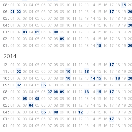
08 :
01
02
03
04
05
06
07
08
09
10
11
12
13
14
15
16
17
18
19
20
06 :
01
02
03
04
05
06
07
08
09
10
11
12
13
14
15
16
17
18
19
20
05 :
01
02
03
04
05
06
07
08
09
10
11
12
13
14
15
16
17
18
19
20
04 :
01
02
03
04
05
06
07
08
09
10
11
12
13
14
15
16
17
18
19
20
03 :
01
02
03
04
05
06
07
08
09
10
11
12
13
14
15
16
17
18
19
20
02 :
01
02
03
04
05
06
07
08
09
10
11
12
13
14
15
16
17
18
19
20
01 :
01
02
03
04
05
06
07
08
09
10
11
12
13
14
15
16
17
18
19
20
2014
12 :
01
02
03
04
05
06
07
08
09
10
11
12
13
14
15
16
17
18
19
20
11 :
01
02
03
04
05
06
07
08
09
10
11
12
13
14
15
16
17
18
19
20
10 :
01
02
03
04
05
06
07
08
09
10
11
12
13
14
15
16
17
18
19
20
09 :
01
02
03
04
05
06
07
08
09
10
11
12
13
14
15
16
17
18
19
20
08 :
01
02
03
04
05
06
07
08
09
10
11
12
13
14
15
16
17
18
19
20
07 :
01
02
03
04
05
06
07
08
09
10
11
12
13
14
15
16
17
18
19
20
05 :
01
02
03
04
05
06
07
08
09
10
11
12
13
14
15
16
17
18
19
20
04 :
01
02
03
04
05
06
07
08
09
10
11
12
13
14
15
16
17
18
19
20
03 :
01
02
03
04
05
06
07
08
09
10
11
12
13
14
15
16
17
18
19
20
01 :
01
02
03
04
05
06
07
08
09
10
11
12
13
14
15
16
17
18
19
20